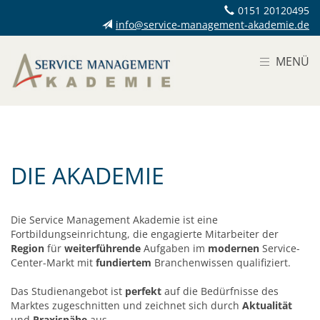
0151 20120495
info@service-management-akademie.de
MENÜ
DIE AKADEMIE
Die Service Management Akademie ist eine
Fortbildungseinrichtung, die engagierte Mitarbeiter der
Region
für
weiterführende
Aufgaben im
modernen
Service-
Center-Markt mit
fundiertem
Branchenwissen qualifiziert.
Das Studienangebot ist
perfekt
auf die Bedürfnisse des
Marktes zugeschnitten und zeichnet sich durch
Aktualität
und
Praxisnähe
aus.