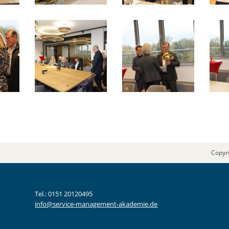
Copyr
Tel.: 0151 20120495
info@service-management-akademie.de